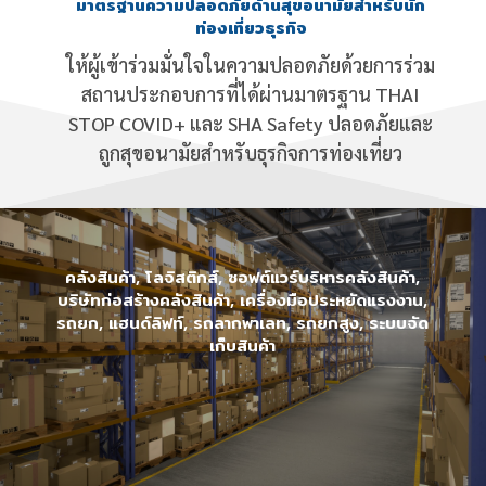
มาตรฐานความปลอดภัยด้านสุขอนามัยสำหรับนัก
ท่องเที่ยวธุรกิจ
ให้ผู้เข้าร่วมมั่นใจในความปลอดภัยด้วยการร่วม
สถานประกอบการที่ได้ผ่านมาตรฐาน THAI
STOP COVID+ และ SHA Safety ปลอดภัยและ
ถูกสุขอนามัยสำหรับธุรกิจการท่องเที่ยว
คลังสินค้า, โลจิสติกส์, ซอฟต์แวร์บริหารคลังสินค้า,
บริษัทก่อสร้างคลังสินค้า, เครื่องมือประหยัดแรงงาน,
รถยก, แฮนด์ลิฟท์, รถลากพาเลท, รถยกสูง, ระบบจัด
เก็บสินค้า